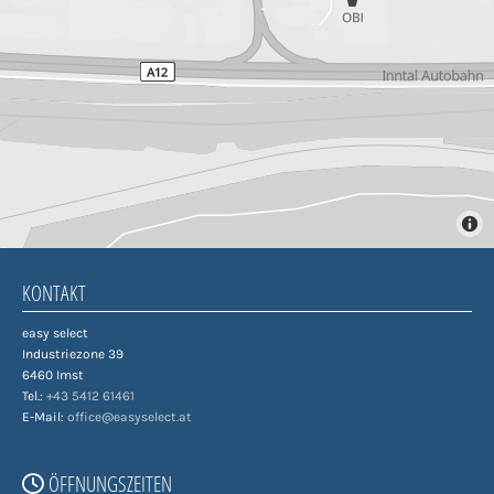
KONTAKT
easy select
Industriezone 39
6460 Imst
Tel.:
+43 5412 61461
E-Mail:
office@easyselect.at
ÖFFNUNGSZEITEN
